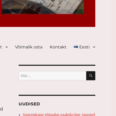
ot
Võimalik osta
Kontakt
Eesti
OTSI
Otsi:
UUDISED
el
Suurepärane võimalus osaleda tipp-tasemel