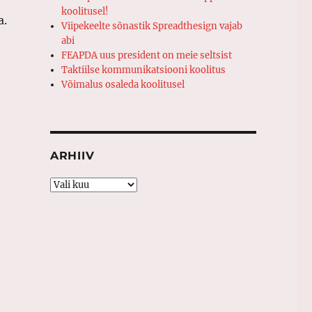
koolitusel!
a.
Viipekeelte sõnastik Spreadthesign vajab
abi
FEAPDA uus president on meie seltsist
Taktiilse kommunikatsiooni koolitus
Võimalus osaleda koolitusel
ARHIIV
Arhiiv