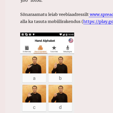
360° fotod.
Sõnaraamatu leiab veebiaadressilt
www.spread
alla ka tasuta mobiilirakendus (
https://play.g