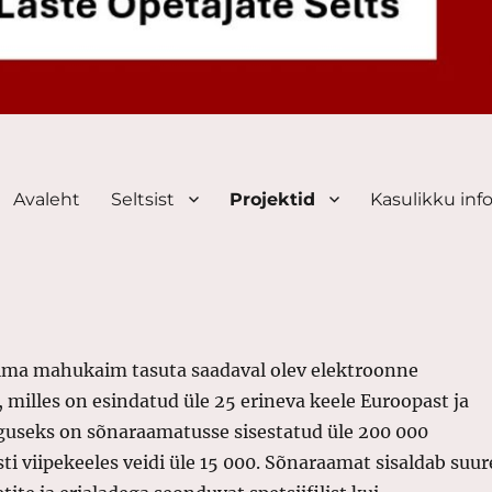
Avaleht
Seltsist
Projektid
Kasulikku inf
lma mahukaim tasuta saadaval olev elektroonne
 milles on esindatud üle 25 erineva keele Euroopast ja
guseks on sõnaraamatusse sisestatud üle 200 000
esti viipekeeles veidi üle 15 000. Sõnaraamat sisaldab suur