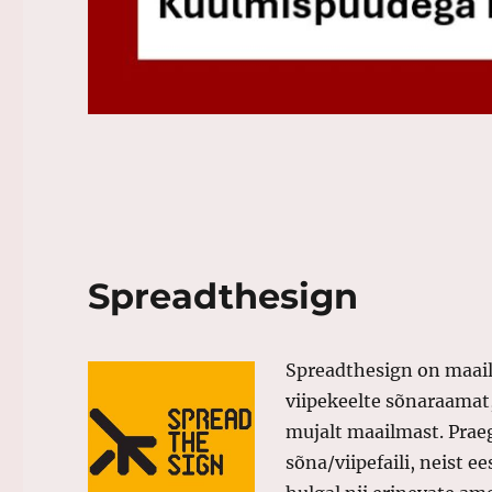
Spreadthesign
Spreadthesign on maai
viipekeelte sõnaraamat,
mujalt maailmast. Prae
sõna/viipefaili, neist e