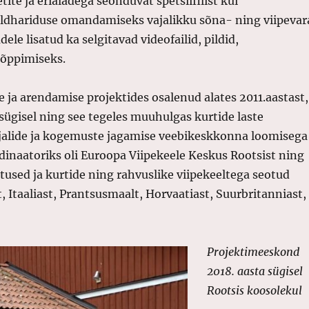
tite ja erialadega seonduvat spetsiifilist kui
üldhariduse omandamiseks vajalikku sõna- ning viipevar
dele lisatud ka selgitavad videofailid, pildid,
 õppimiseks.
 ja arendamise projektides osalenud alates 2011.aastast,
sügisel ning see tegeles muuhulgas kurtide laste
jalide ja kogemuste jagamise veebikeskkonna loomisega
rdinaatoriks oli Euroopa Viipekeele Keskus Rootsist ning
tused ja kurtide ning rahvuslike viipekeeltega seotud
 Itaaliast, Prantsusmaalt, Horvaatiast, Suurbritanniast,
Projektimeeskond
2018. aasta sügisel
Rootsis koosolekul