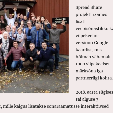
Spread Share
projekti raames
lisati
veebisõnastikku k
viipekeelne
versioon Google
kaardist, mis
hõlmab vähemalt
1000 viipekeelset
märksõna iga
partnerriigi kohta.
2018. aasta sügise
sai alguse 3-
 mille käigus lisatakse sõnaraamatusse interaktiivsed