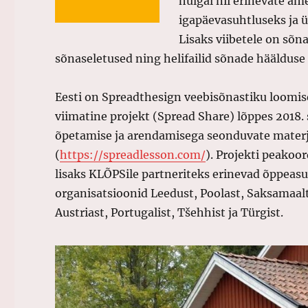
hulgal nii erinevate ame
igapäevasuhtluseks ja 
Lisaks viibetele on sõna
sõnaseletused ning helifailid sõnade häälduse
Eesti on Spreadthesign veebisõnastiku loomise
viimatine projekt (Spread Share) lõppes 2018. 
õpetamise ja arendamisega seonduvate mater
(
https://spreadlesson.com/
). Projekti peakoo
lisaks KLÕPSile partneriteks erinevad õppeasu
organisatsioonid Leedust, Poolast, Saksamaalt,
Austriast, Portugalist, Tšehhist ja Türgist.