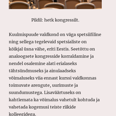
Pildil: hetk kongressilt.
Kuulmispuude valdkond on väga spetsiifiline
ning sellega tegelevaid spetsialiste on
kõikjal üsna vähe, eriti Eestis. Seetõttu on
analoogsete kongresside korraldamine ja
nendel osalemine alati erialaseks
tähtsündmuseks ja ainulaadseks
võimaluseks viia ennast kurssi valdkonnas
toimuvate arengute, uurimuste ja
suundumustega. Lisaväärtuseks on
kahtlemata ka võimalus vahetult kohtuda ja
vahetada kogemusi teiste riikide
kolleegidega.