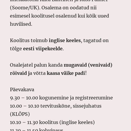
(Soome/UK). Osalema on oodatud nii
esimesel koolitusel osalenud kui kõik uued
huvilised.
Koolitus toimub
inglise keeles
, tagatud on
tõlge
eesti viipekeelde
.
Osalejatel palun kanda
mugavaid (venivaid)
rõivaid j
a võtta
kaasa väike padi
!
Päevakava
9.30 – 10.00 kogunemine ja registreerumine
10.00 – 10.10 tervituskõne, sissejuhatus
(KLÕPS)
10.10 – 11.30 koolitus (inglise keeles)
11.30 – 11.50 kohvipaus