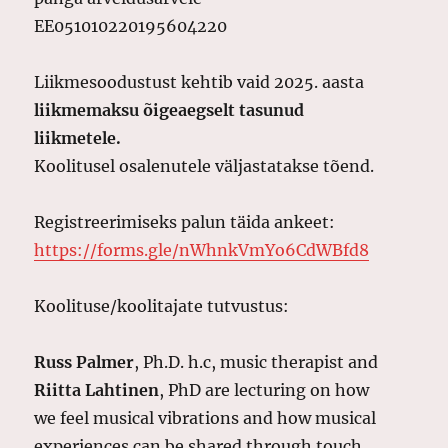
EE051010220195604220
Liikmesoodustust kehtib vaid 2025. aasta
liikmemaksu õigeaegselt tasunud
liikmetele.
Koolitusel osalenutele väljastatakse tõend.
Registreerimiseks palun täida ankeet:
https://forms.gle/nWhnkVmYo6CdWBfd8
Koolituse/koolitajate tutvustus:
Russ Palmer
, Ph.D. h.c, music therapist and
Riitta Lahtinen
, PhD are lecturing on how
we feel musical vibrations and how musical
experiences can be shared through touch.