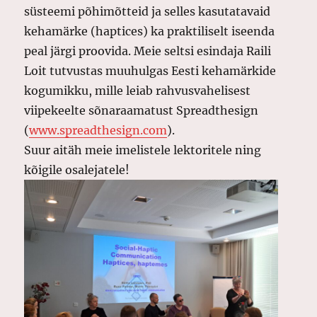
süsteemi põhimõtteid ja selles kasutatavaid
kehamärke (haptices) ka praktiliselt iseenda
peal järgi proovida. Meie seltsi esindaja Raili
Loit tutvustas muuhulgas Eesti kehamärkide
kogumikku, mille leiab rahvusvahelisest
viipekeelte sõnaraamatust Spreadthesign
(
www.spreadthesign.com
).
Suur aitäh meie imelistele lektoritele ning
kõigile osalejatele!