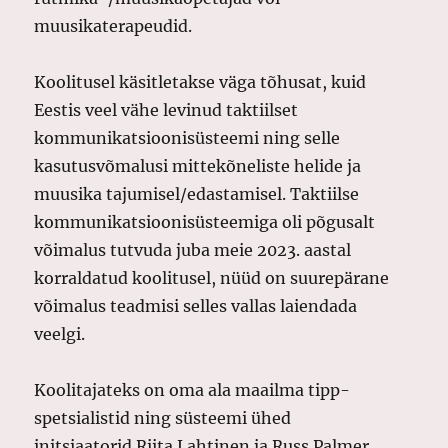
muusikaterapeudid.
Koolitusel käsitletakse väga tõhusat, kuid
Eestis veel vähe levinud taktiilset
kommunikatsioonisüsteemi ning selle
kasutusvõmalusi mittekõneliste helide ja
muusika tajumisel/edastamisel. Taktiilse
kommunikatsioonisüsteemiga oli põgusalt
võimalus tutvuda juba meie 2023. aastal
korraldatud koolitusel, nüüd on suurepärane
võimalus teadmisi selles vallas laiendada
veelgi.
Koolitajateks on oma ala maailma tipp-
spetsialistid ning süsteemi ühed
initsiaatorid Riita Lahtinen ja Russ Palmer