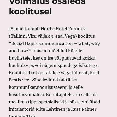
Võimalus osaleda
koolitusel
18.mail toimub Nordic Hotel Forumis
(Tallinn, Viru väljak 3, saal Vega) koolitus
“Social Haptic Communication – what, why
and how?”, mis on mõeldud kõigile
huvilistele, kes on ise või puutuvad kokku
kuulmis- ja/või nägemispuudega isikutega.
Koolitusel tutvustatakse väga tõhusat, kuid
Eestis veel vähe levinud taktiilset
kommunikatsioonisüsteemi ja selle
kasutusvõmalusi. Koolitajateks on selle ala
maailma tipp-spetsialistid ja süsteemi ühed
initsiaatorid Riita Lahtinen ja Russ Palmer
(Soome/UK).