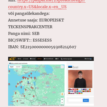
siin:
https://paypal.me/2Spreadthesign?
country.x=US&locale.x=en_US
või pangaülekandega:
Annetuse saaja: EUROPEISKT
TECKENSPRAKCENTER
Panga nimi: SEB
BIC/SWIFT:: ESSESESS
IBAN: SE2150000000059308214607