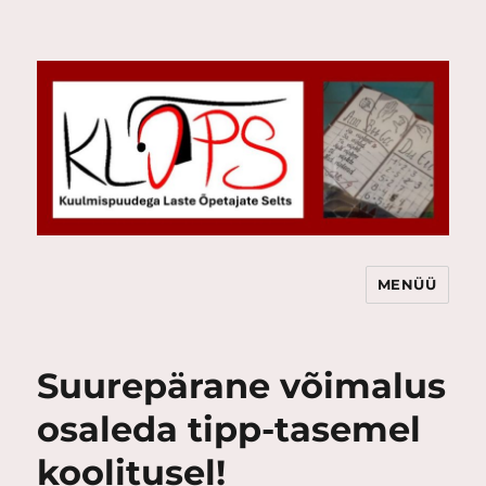
MENÜÜ
KLÕPS
Suurepärane võimalus
osaleda tipp-tasemel
koolitusel!