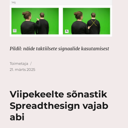
Pildil: näide taktiilsete signaalide kasutamisest
Autor
Postitatud
Toimetaja
21. märts 2025
Viipekeelte sõnastik
Spreadthesign vajab
abi