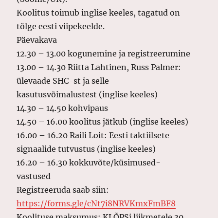
Koolitus toimub inglise keeles, tagatud on
tõlge eesti viipekeelde.
Päevakava
12.30 – 13.00 kogunemine ja registreerumine
13.00 – 14.30 Riitta Lahtinen, Russ Palmer:
ülevaade SHC-st ja selle
kasutusvõimalustest (inglise keeles)
14.30 – 14.50 kohvipaus
14.50 – 16.00 koolitus jätkub (inglise keeles)
16.00 – 16.20 Raili Loit: Eesti taktiilsete
signaalide tutvustus (inglise keeles)
16.20 – 16.30 kokkuvõte/küsimused-
vastused
Registreeruda saab siin:
https://forms.gle/cNt7i8NRVKmxFmBF8
Koolituse maksumus: KLÕPSi liikmetele 30