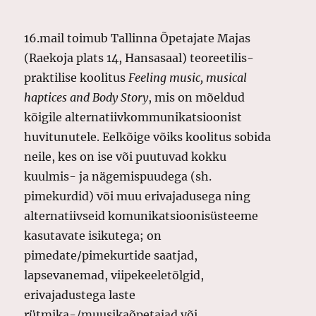
16.mail toimub Tallinna Õpetajate Majas
(Raekoja plats 14, Hansasaal) teoreetilis-
praktilise koolitus
Feeling music, musical
haptices and Body Story
, mis on mõeldud
kõigile alternatiivkommunikatsioonist
huvitunutele. Eelkõige võiks koolitus sobida
neile, kes on ise või puutuvad kokku
kuulmis- ja nägemispuudega (sh.
pimekurdid) või muu erivajadusega ning
alternatiivseid komunikatsioonisüsteeme
kasutavate isikutega; on
pimedate/pimekurtide saatjad,
lapsevanemad, viipekeeletõlgid,
erivajadustega laste
rütmika-/muusikaõpetajad või