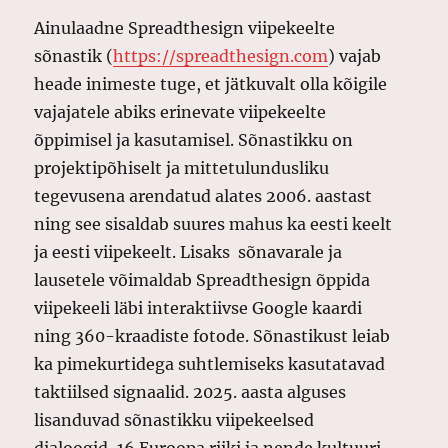
Ainulaadne Spreadthesign viipekeelte
sõnastik (
https://spreadthesign.com
) vajab
heade inimeste tuge, et jätkuvalt olla kõigile
vajajatele abiks erinevate viipekeelte
õppimisel ja kasutamisel. Sõnastikku on
projektipõhiselt ja mittetulundusliku
tegevusena arendatud alates 2006. aastast
ning see sisaldab suures mahus ka eesti keelt
ja eesti viipekeelt. Lisaks sõnavarale ja
lausetele võimaldab Spreadthesign õppida
viipekeeli läbi interaktiivse Google kaardi
ning 360-kraadiste fotode. Sõnastikust leiab
ka pimekurtidega suhtlemiseks kasutatavad
taktiilsed signaalid. 2025. aasta alguses
lisanduvad sõnastikku viipekeelsed