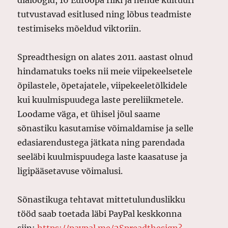
dialoogid, 16 Euroopa riiki ja nende kultuuri
tutvustavad esitlused ning lõbus teadmiste
testimiseks mõeldud viktoriin.
Spreadthesign on alates 2011. aastast olnud
hindamatuks toeks nii meie viipekeelsetele
õpilastele, õpetajatele, viipekeeletõlkidele
kui kuulmispuudega laste pereliikmetele.
Loodame väga, et ühisel jõul saame
sõnastiku kasutamise võimaldamise ja selle
edasiarendustega jätkata ning parendada
seeläbi kuulmispuudega laste kaasatuse ja
ligipääsetavuse võimalusi.
Sõnastikuga tehtavat mittetulunduslikku
tööd saab toetada läbi PayPal keskkonna