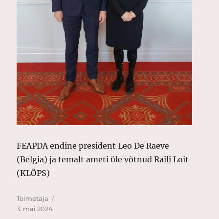
FEAPDA endine president Leo De Raeve
(Belgia) ja temalt ameti üle võtnud Raili Loit
(KLÕPS)
Autor
Postitatud
Toimetaja
3. mai 2024