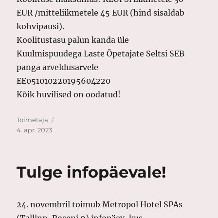
EUR /mitteliikmetele 45 EUR (hind sisaldab
kohvipausi).
Koolitustasu palun kanda üle
Kuulmispuudega Laste Õpetajate Seltsi SEB
panga arveldusarvele
EE051010220195604220
Kõik huvilised on oodatud!
Autor
Postitatud
Toimetaja
4. apr. 2023
Tulge infopäevale!
24. novembril toimub Metropol Hotel SPAs
(Tallinn, Roseni 9) infopäev, kus