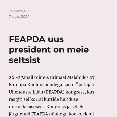
Autor
Postitatud
Toimetaja
7. dets. 2024
FEAPDA uus
president on meie
seltsist
26.-27.mail toimus Iirimaal Malahides 27.
Euroopa Kuulmispuudega Laste Õpetajate
Ühenduste Liidu (FEAPDA) kongress, kus
räägiti sel korral kurtide hariduse
mitmekesisusest. Kongress ja sellele
järgnenud FEAPDA nõukogu koosolek oli