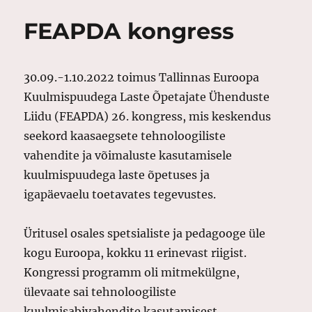
FEAPDA kongress
30.09.-1.10.2022 toimus Tallinnas Euroopa
Kuulmispuudega Laste Õpetajate Ühenduste
Liidu (FEAPDA) 26. kongress, mis keskendus
seekord kaasaegsete tehnoloogiliste
vahendite ja võimaluste kasutamisele
kuulmispuudega laste õpetuses ja
igapäevaelu toetavates tegevustes.
Üritusel osales spetsialiste ja pedagooge üle
kogu Euroopa, kokku 11 erinevast riigist.
Kongressi programm oli mitmekülgne,
ülevaate sai tehnoloogiliste
kuulmisabivahendite kasutamisest,