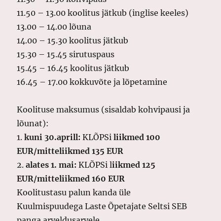
11.50 – 13.00 koolitus jätkub (inglise keeles)
13.00 – 14.00 lõuna
14.00 – 15.30 koolitus jätkub
15.30 – 15.45 sirutuspaus
15.45 – 16.45 koolitus jätkub
16.45 – 17.00 kokkuvõte ja lõpetamine
Koolituse maksumus (sisaldab kohvipausi ja
lõunat):
1.
kuni 30.aprill:
KLÕPSi
liikmed 100
EUR/mitteliikmed 135 EUR
2.
alates 1. mai:
KLÕPSi l
iikmed 125
EUR/mitteliikmed 160 EUR
Koolitustasu palun kanda üle
Kuulmispuudega Laste Õpetajate Seltsi SEB
panga arveldusarvele