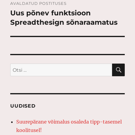
AVALDATUD POSTITUSES
Uus põnev funktsioon
Spreadthesign sõnaraamatus
OTS
Otsi:
UUDISED
Suurepärane võimalus osaleda tipp-tasemel
koolitusel!