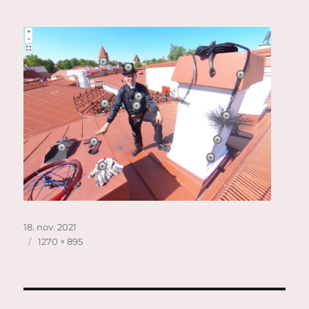
Postitatud
18. nov. 2021
Täissuurus
1270 × 895
Navigeerimine