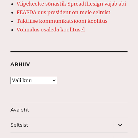
Viipekeelte sõnastik Spreadthesign vajab abi
FEAPDA uus president on meie seltsist
Taktiilse kommunikatsiooni koolitus
Võimalus osaleda koolitusel
ARHIIV
Arhiiv
Avaleht
laienda
Seltsist
alamme