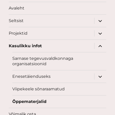
Avaleht
laienda
Seltsist
alamme
laienda
Projektid
alamme
laienda
Kasulikku infot
alamme
Sarnase tegevusvaldkonnaga
organisatsioonid
laienda
Enesetäienduseks
alamme
Viipekeele sõnaraamatud
Õppematerjalid
Võimalik osta