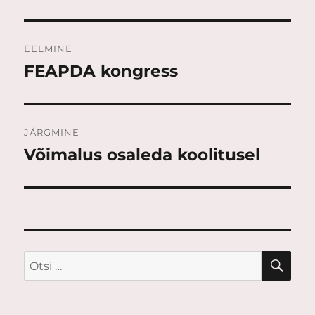
Navigeerimine
EELMINE
FEAPDA kongress
Eelmine
postitus:
JÄRGMINE
Võimalus osaleda koolitusel
Järgmine
postitus:
OTS
Otsi: