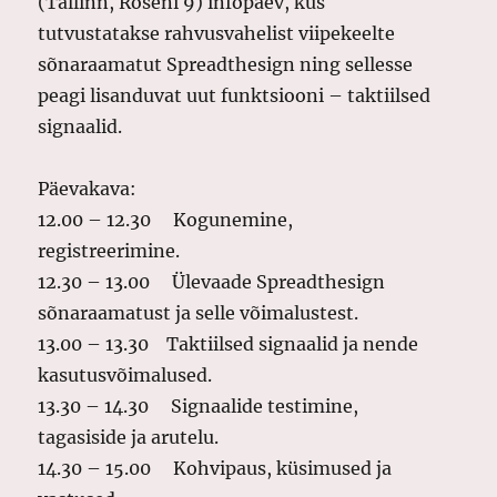
(Tallinn, Roseni 9) infopäev, kus
tutvustatakse rahvusvahelist viipekeelte
sõnaraamatut Spreadthesign ning sellesse
peagi lisanduvat uut funktsiooni – taktiilsed
signaalid.
Päevakava:
12.00 – 12.30 Kogunemine,
registreerimine.
12.30 – 13.00
Ülevaade Spreadthesign
sõnaraamatust ja selle võimalustest.
13.00 – 13.30 Taktiilsed signaalid ja nende
kasutusvõimalused.
13.30 – 14.30 Signaalide testimine,
tagasiside ja arutelu.
14.30 – 15.00 Kohvipaus, küsimused ja