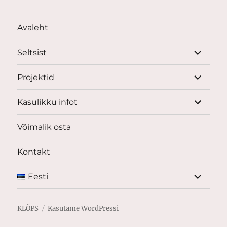
Avaleht
laienda
Seltsist
alamme
laienda
Projektid
alamme
laienda
Kasulikku infot
alamme
Võimalik osta
Kontakt
laienda
Eesti
alamme
KLÕPS
Kasutame WordPressi