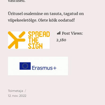
vastused.
Üritusel osalemine on tasuta, tagatud on
viipekeeletõlge. Olete kõik oodatud!
Post Views:
2,180
Autor
Postitatud
Toimetaja
12. nov. 2022