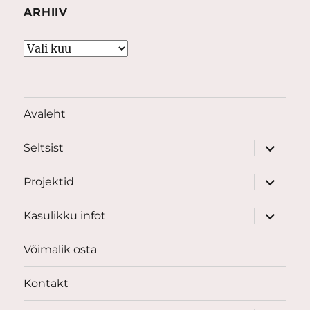
ARHIIV
Arhiiv
Avaleht
laienda
Seltsist
alamme
laienda
Projektid
alamme
laienda
Kasulikku infot
alamme
Võimalik osta
Kontakt