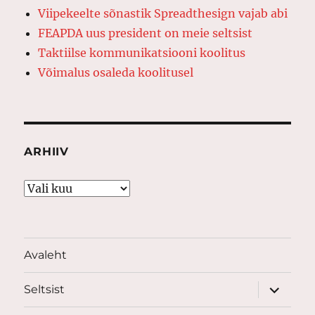
Viipekeelte sõnastik Spreadthesign vajab abi
FEAPDA uus president on meie seltsist
Taktiilse kommunikatsiooni koolitus
Võimalus osaleda koolitusel
ARHIIV
Arhiiv
Avaleht
laienda
Seltsist
alamme