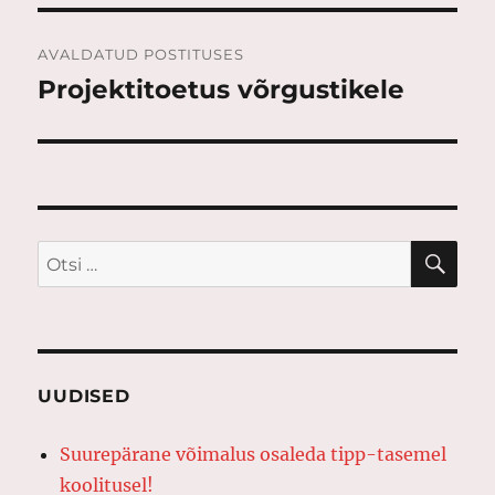
Navigeerimine
AVALDATUD POSTITUSES
Projektitoetus võrgustikele
OTS
Otsi:
UUDISED
Suurepärane võimalus osaleda tipp-tasemel
koolitusel!