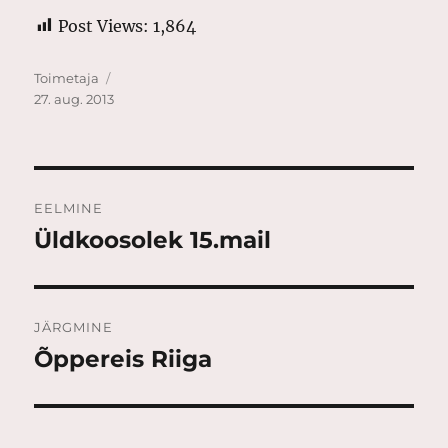
Post Views:
1,864
Autor
Postitatud
Toimetaja
27. aug. 2013
Navigeerimine
EELMINE
Üldkoosolek 15.mail
Eelmine
postitus:
JÄRGMINE
Õppereis Riiga
Järgmine
postitus: