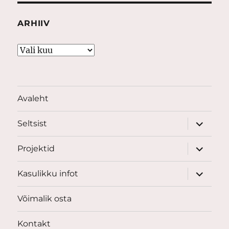
ARHIIV
Arhiiv
Avaleht
laienda
Seltsist
alamme
laienda
Projektid
alamme
laienda
Kasulikku infot
alamme
Võimalik osta
Kontakt