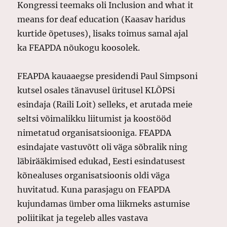
Kongressi teemaks oli Inclusion and what it
means for deaf education (Kaasav haridus
kurtide õpetuses), lisaks toimus samal ajal
ka FEAPDA nõukogu koosolek.
FEAPDA kauaaegse presidendi Paul Simpsoni
kutsel osales tänavusel üritusel KLÕPSi
esindaja (Raili Loit) selleks, et arutada meie
seltsi võimalikku liitumist ja koostööd
nimetatud organisatsiooniga. FEAPDA
esindajate vastuvõtt oli väga sõbralik ning
läbirääkimised edukad, Eesti esindatusest
kõnealuses organisatsioonis oldi väga
huvitatud. Kuna parasjagu on FEAPDA
kujundamas ümber oma liikmeks astumise
poliitikat ja tegeleb alles vastava