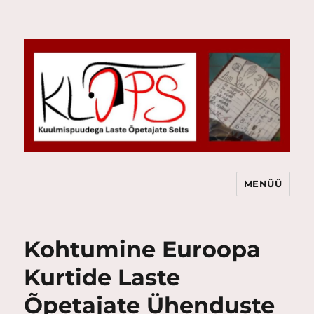
MENÜÜ
KLÕPS
Kohtumine Euroopa
Kurtide Laste
Õpetajate Ühenduste