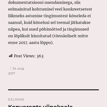
dokumentatsiooni uuendamisega, siis
eelmainitud kohtumisel veel konkreetsetest
liikmeks astumise tingimustest kõneleda ei
saanud, kuid kõnelusi sel teemal jätkatakse
niipea, kui uued põhimõtted ja tingimused
on lõplikult kinnitatud (tõenäoliselt mitte
enne 2017. aasta lõppu).
Post Views:
363
Autor
Postitatud
24. aug.
2017
Navigeerimine
EELMINE
Konverents viipekeele
Eelmine