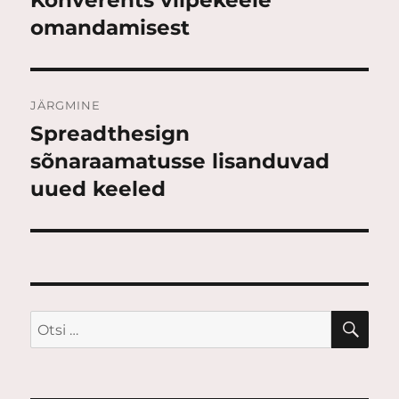
postitus:
omandamisest
JÄRGMINE
Spreadthesign
Järgmine
postitus:
sõnaraamatusse lisanduvad
uued keeled
OTS
Otsi: