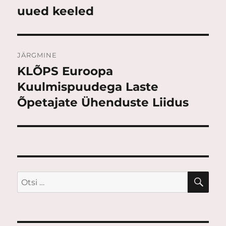
uued keeled
JÄRGMINE
KLÕPS Euroopa
Järgmine
postitus:
Kuulmispuudega Laste
Õpetajate Ühenduste Liidus
OTS
Otsi: