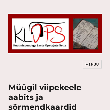
MENÜÜ
KLÕPS
Müügil viipekeele
aabits ja
sõrmendkaardid