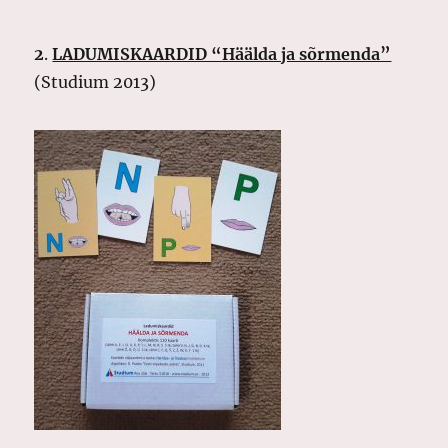
2
.
LADUMISKAARDID “Häälda ja sõrmenda”
(Studium 2013)