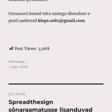
Ostusoovi korral võta meiega ühendust e-
posti aadressil
klops.selts@gmail.com
Post Views:
3,068
Autor
Postitatud
Toimetaja
1. jaan. 2018
Navigeerimine
EELMINE
Spreadthesign
Eelmine
postitus:
sõnaraamatusse lisanduvad