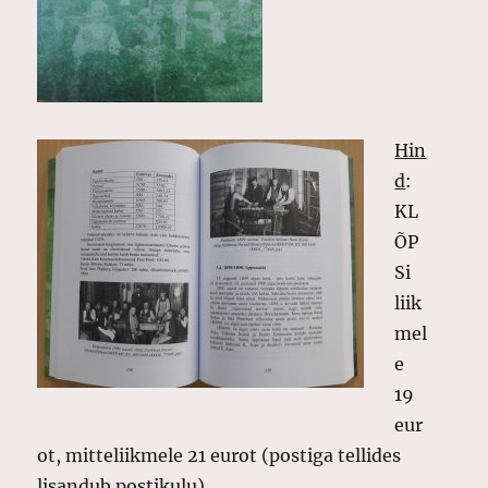
Hin
d
:
KL
ÕP
Si
liik
mel
e
19
eur
ot, mitteliikmele 21 eurot (postiga tellides
lisandub postikulu).