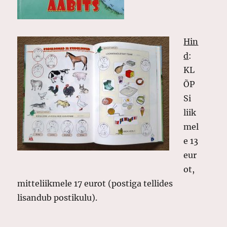
Hin
d
:
KL
ÕP
Si
liik
mel
e 13
eur
ot,
mitteliikmele 17 eurot (postiga tellides
lisandub postikulu).