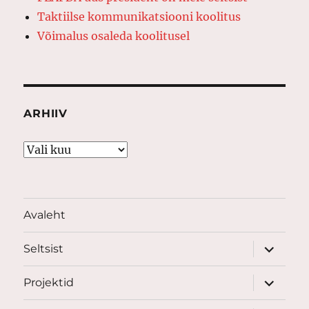
Taktiilse kommunikatsiooni koolitus
Võimalus osaleda koolitusel
ARHIIV
Arhiiv
Avaleht
laienda
Seltsist
alamme
laienda
Projektid
alamme