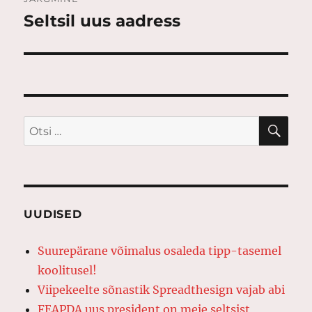
Seltsil uus aadress
Järgmine
postitus:
OTS
Otsi:
UUDISED
Suurepärane võimalus osaleda tipp-tasemel
koolitusel!
Viipekeelte sõnastik Spreadthesign vajab abi
FEAPDA uus president on meie seltsist