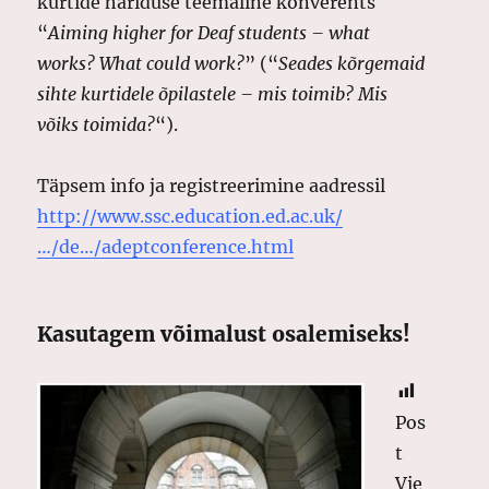
kurtide hariduse teemaline konverents
“
Aiming higher for Deaf students – what
works? What could work?
” (“
Seades kõrgemaid
sihte kurtidele õpilastele – mis toimib? Mis
võiks toimida?
“).
Täpsem info ja registreerimine aadressil
http:/
/
www.ssc.education.ed.ac.uk/
…/de…/adeptconference.html
Kasutagem võimalust osalemiseks!
Pos
t
Vie