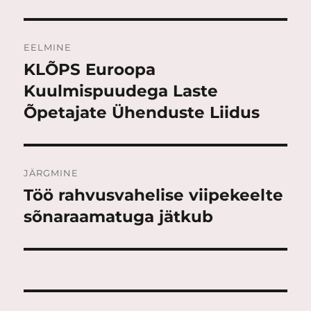
Navigeerimine
EELMINE
KLÕPS Euroopa
Eelmine
postitus:
Kuulmispuudega Laste
Õpetajate Ühenduste Liidus
JÄRGMINE
Töö rahvusvahelise viipekeelte
Järgmine
postitus:
sõnaraamatuga jätkub