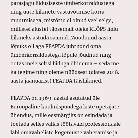
parasjagu liidusiseste ümberkorraldustega
ning uute liikmete vastuvõtmise korra
muutmisega, mistõttu ei olnud veel selge,
millistel alustel täpsemalt oleks KLÕPS liidu
liikmeks astuda saanud. Möödunud aasta
lõpuks oli aga FEAPDA juhtkond oma
ümberkorraldustega lõpule jõudnud ning
ootas meie seltsi liiduga ühinema – seda me
ka tegime ning oleme nüüdsest (alates 2018.
aasta jaanuarist) FEAPDA täisliikmed.
FEAPDA on 1969. aastal asutatud üle-
Euroopaline kuulmispuudega laste õpetajate
ühendus, mille eesmärgiks on esindada ja
toetada selles vallas töötavaid professionaale
läbi omavaheliste kogemuste vahetamise ja