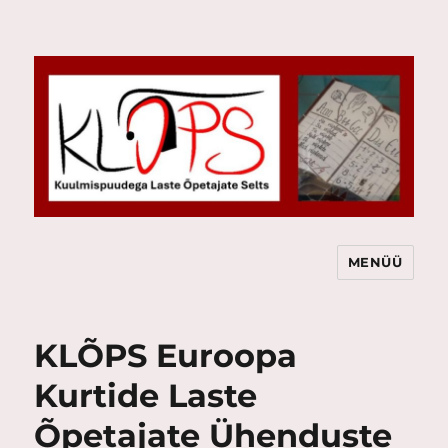
MENÜÜ
KLÕPS
KLÕPS Euroopa
Kurtide Laste
Õpetajate Ühenduste