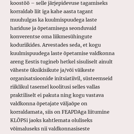
koostöö – selle järjepidevuse tagamiseks
korraldab liit iga kahe aasta tagant
muuhulgas ka kuulmispuudega laste
hariduse ja õpetamisega seonduvaid
konverentse oma liikmesühingute
koduriikides. Arvestades seda, et kogu
kuulmispuudega laste õpetamise valdkonna
areng Eestis tugineb hetkel sisuliselt ainult
väheste üksikisikute ja/või väikeste
organisatsioonide initsiatiivil, süsteemseid
riiklikul tasemel koolitusi selles vallas
praktiliselt ei pakuta ning kogu vastava
valdkonna õpetajate väljaõpe on
korraldamata, siis on FEAPDAga liitumine
KLÕPSi jaoks kahtlemata oluliseks
võimaluseks nii valdkonnasiseste