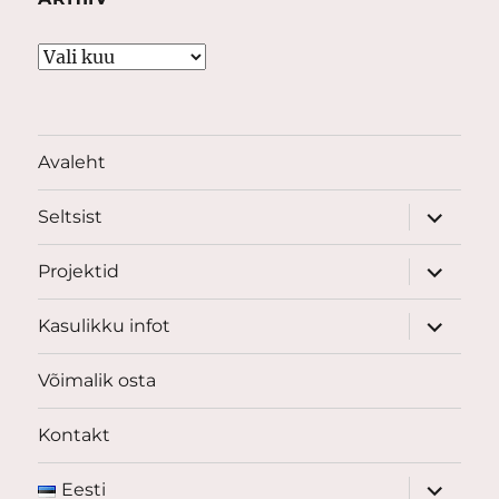
Arhiiv
Avaleht
laienda
Seltsist
alamme
laienda
Projektid
alamme
laienda
Kasulikku infot
alamme
Võimalik osta
Kontakt
laienda
Eesti