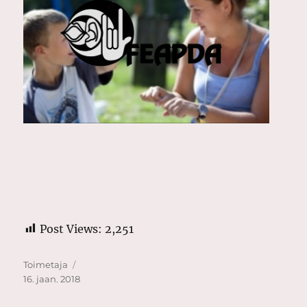
Post Views:
2,251
Autor
Postitatud
Toimetaja
16. jaan. 2018